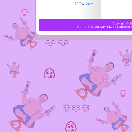
שפים
(77)
Copyright ©
Sunflower
התבנית עוברתה על ידי
ח"י דקר