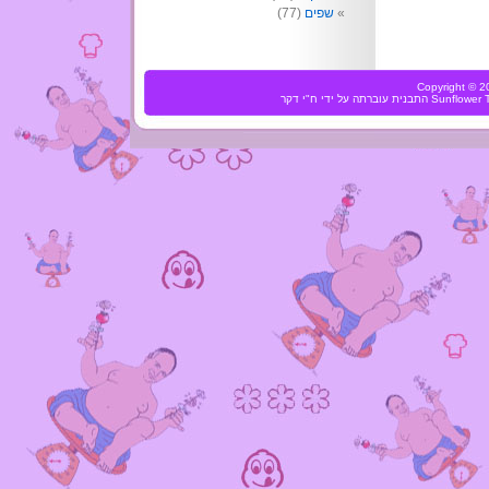
שפים
(77)
Copyright ©
Sunflower
התבנית עוברתה על ידי
ח"י דקר