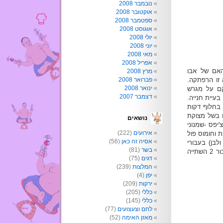
נובמבר 2008
אוקטובר 2008
ספטמבר 2008
אוגוסט 2008
יולי 2008
יוני 2008
מאי 2008
אפריל 2008
האם של אבו
מרץ 2008
זו הרפתקה.
פברואר 2008
ינואר 2008
קם על מגרש
דצמבר 2007
עיית חנייה.
, בחלוף דקות
ם בשל מצוקת
נושאים
יפס -שמנוני
אירועים
(222)
 וחומוס פול
אסיה זה כאן
(56)
לבן) בעבורי
בשר
(81)
חסרה קצת חמיצות וחריפות, אבל ככלל זו חוויה נוספת לאוסף. בעבור 2 השתייה
דגים
(75)
המלצות
(239)
יפן
(4)
ירקות
(209)
כללי
(205)
כללי
(145)
לחם וצעצועים
(77)
מאזן האימה
(52)