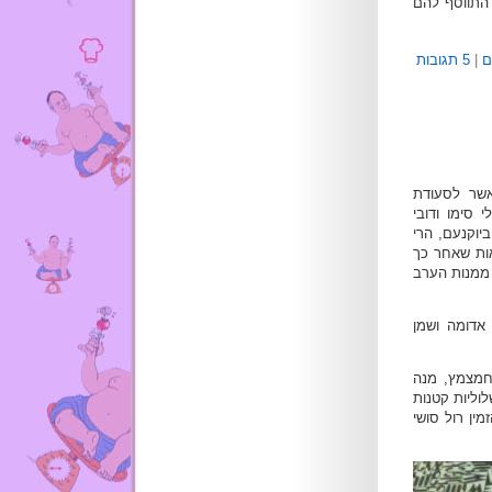
 התווסף להם
ם
|
5 תגובות
שר לסעודת
 סימו ודובי
יוקנעם, הרי
אות שאחר כך
ממנות הערב
מאה, טחינה אדומה ושמן
 חמצמץ, מנה
וליות קטנות
ין רול סושי