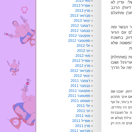
מאי 2013
י. עדיין לא
אפריל 2013
יווח). הרכב
מרץ 2013
ני) ומתעלם
פברואר 2013
ינואר 2013
דצמבר 2012
צילמתי את ציר הבשר ומה
נובמבר 2012
ם עם הגיעי
אוקטובר 2012
דיוק, בחשכת
ספטמבר 2012
הפשוטה שלא
יולי 2012
ת.
יוני 2012
מאי 2012
ת (מותחלת)
אפריל 2012
גינל ושובו
מרץ 2012
יפה על הדרך
פברואר 2012
ינואר 2012
דצמבר 2011
נובמבר 2011
אוקטובר 2011
ותר. המיקום החדש והאסטרטגי על פי כביש 6 הינו שיחוק. ישבנו שם
ספטמבר 2011
ם אינך מתכוון
אוגוסט 2011
ת ביותר, על אף
יולי 2011
 ). הסלטים היו נהדרים;
יוני 2011
פשר לפסוח על העגבניות
מאי 2011
ילת' (עולש או
אפריל 2011
טים זה היה רק
מרץ 2011
פברואר 2011