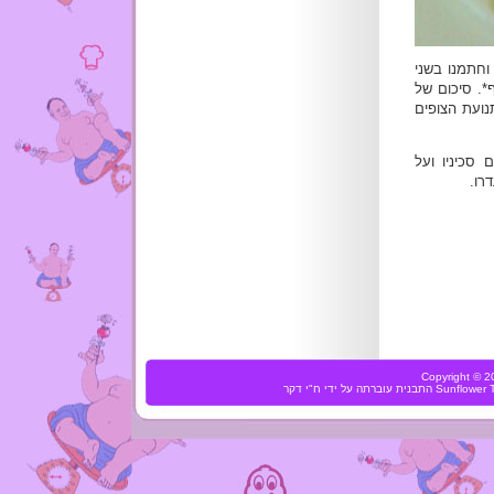
גארדן וחתמנו בשני
ל 312 שקל לפני טיפטוף*. סיכום של
נועת הצופים
 סכיניו ועל
רו.
Copyright ©
Sunflower
התבנית עוברתה על ידי
ח"י דקר