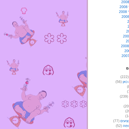
2
2
ם
(22
כאן
(56)
(239)
צועים
(77)
ימה
(52)