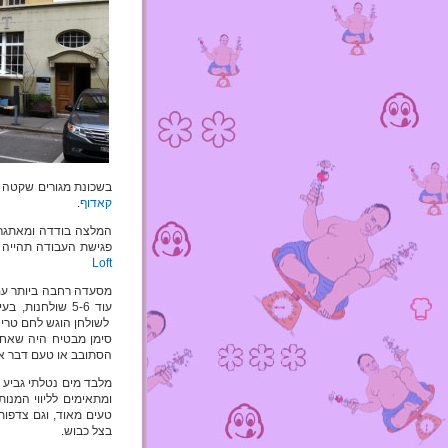
בשכונת מגורים שקטה
קאדוף
.
המלצה בודדה ומאתגרת
פגישת העבודה תהייה ב
Loft
מסעדה רחבה ביותר עם ה
עוד 5-6 שולחנ
לשולחן הוגש לחם טרי ו
הסתובב או טעם דבר או
ומתאימים לליווי המנות
טעים מאוד, וגם צדפות
בצל כבוש.