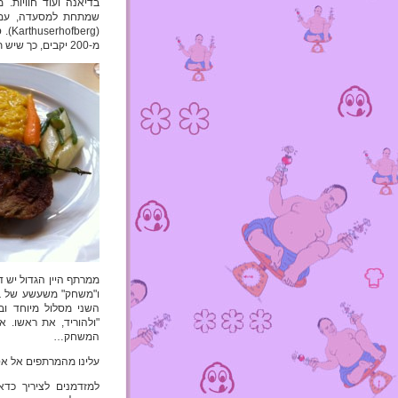
בדיאנה ועוד חוויות. 
שמתחת למסעדה, עם עו
(rg
מ-200 יקבים, כך שיש תקווה לתיירות נכנסת.
ממרתף היין הגדול יש ד
ו"משחק" משעשע של בע
"ולהוריד, את ראשו. 
המשחק…
עלינו מהמרתפים אל אספ
למזדמנים לציריך כד