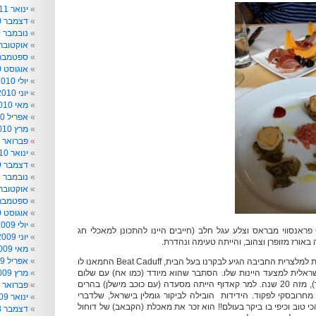
ינואר 2011
דצמבר 2010
נובמבר 2010
אוקטובר 010
ספטמבר 010
אוגוסט 2010
יולי 2010
יוני 2010
מאי 2010
אפריל 2010
מרץ 2010
פברואר 2010
ינואר 2010
דצמבר 2009
נובמבר 2009
אוקטובר 009
ספטמבר 009
אוגוסט 2009
יולי 2009
 פראנסווי מבראס וצלע עגל חלב (חייבים היינו להתכונן למאכלי חג
יוני 2009
באורז מזופרן וצהוב, והייתה טעימה ונהדרת.
מאי 2009
אפריל 2009
אחרי שהרעפנו מחמאות למלצרית החביבה הגיע לבקרנו בעל הבית, Beat Caduff החמאנו לו
ראלית למצעד היינות שלו. הסתבר שהוא מיודד (כמו אח) עם שלום
מרץ 2009
מחרובסקי (מול ים ועוד), מזה 20 שנה. למר קאדוף הייתה מסעדה (עם כוכב מישלן) בהרים
פברואר 2009
מחרובסקי לפקוד. הידידות הובילה לביקור גומלין בישראל, שלדברי
ינואר 2009
 טוב וכיפי בו ביקר בעולם!! הוא זכר את מאכלת (הקבאב) של דוחול
דצמבר 2008