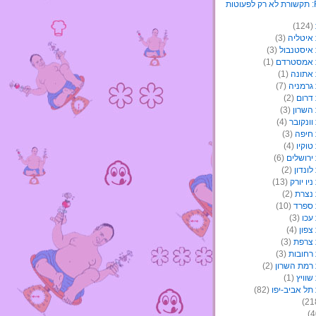
(124)
איטליה
(3)
איסטנבול
(3)
 אמסטרדם
(1)
אתונה
(1)
גרמניה
(7)
דרום
(2)
השרון
(3)
ונקובר
(4)
חיפה
(3)
וקיו
(4)
ירושלים
(6)
ונדון
(2)
יו יורק
(13)
נצרת
(2)
ספרד
(10)
עכו
(3)
צפון
(4)
צרפת
(3)
רחובות
(3)
רמת השרון
(2)
וויץ
(1)
תל אביב-יפו
(82)