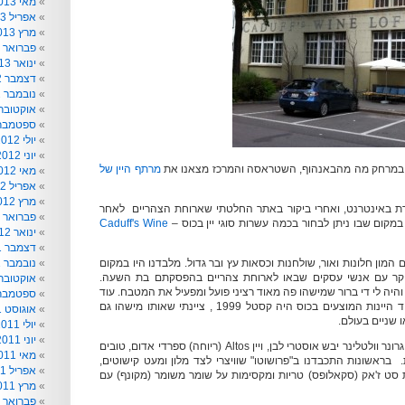
מאי 2013
אפריל 2013
מרץ 2013
פברואר 2013
ינואר 2013
דצמבר 2012
נובמבר 2012
אוקטובר 012
ספטמבר 012
יולי 2012
יוני 2012
 במרחק מה מהבאנהוף, השטראסה והמרכז מצאנו את
מרתף היין של
מאי 2012
אפריל 2012
מרץ 2012
 באינטרנט, ואחרי ביקור באתר החלטתי שארוחת הצהריים לאחר
פברואר 2012
מקום שבו ניתן לבחור בכמה עשרות סוגי יין בכוס –
Caduff's Wine
ינואר 2012
דצמבר 2011
מון חלונות ואור, שולחנות וכסאות עץ ובר גדול. מלבדנו היו במקום
נובמבר 2011
ות, בעיקר עם אנשי עסקים שבאו לארוחת צהריים בהפסקתם בת השעה.
אוקטובר 011
היה לי די ברור שמישהו פה מאוד רציני פועל ומפעיל את המטבח. עוד
ספטמבר 011
סימן מבטיח היה שאחד היינות המוצעים בכוס היה קסטל 1999 , ציינתי שאותו מישהו גם
אוגוסט 2011
 שניים בעולם.
יולי 2011
יוני 2011
מלבד מים נטלתי גביע גרונר וולטלינר יבש אוסטרי לבן, ויין Altos (ריוחה) ספרדי אדום, טובים
מאי 2011
. בראשונות התכבדנו ב"פרושוטו" שוויצרי לצד מלון ומעט קישוטים,
אפריל 2011
 סט ז'אק (סקאלופס) טריות ומקסימות על שומר משומר (מקונף) עם
מרץ 2011
פברואר 2011