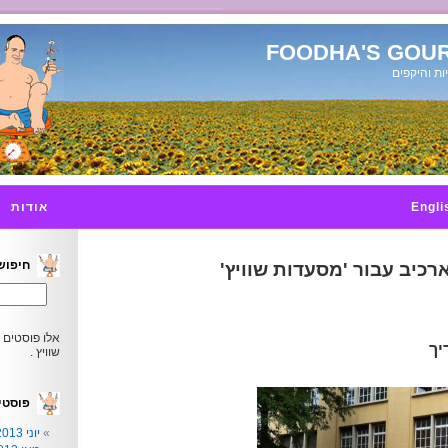
FOODHA'S GOUR
ות והיקפים
Engli
אודות
חיפוש
רכיב עבור 'מסעדות שוויץ'
אלו פוסטים 
שוויץ .
פוסטי
יוני 2013