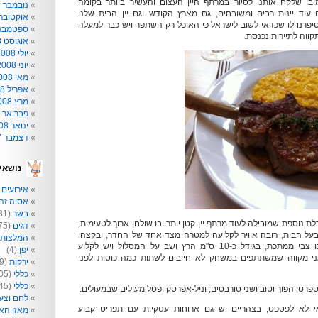
מובן שלקח אותנו לסיור במרתף היין העצום והעשיר ביותר בקומה
נובמבר 2008
ד יינות רבים ומשובחים, גם מארץ הקודש וגם יין הבית שלנו
אוקטובר 008
Karthuserhofbe). סיפרנו לו שכדאי לשוב לישראל כי האוכל רק השתפר ויש כבר למעלה
ספטמבר 008
אוגוסט 2008
יולי 2008
יוני 2008
מאי 2008
אפריל 2008
מרץ 2008
פברואר 2008
ינואר 2008
דצמבר 2007
נושאי
אירועים
2)
אסיה זה 
בשר
(81)
לת נוספת שמובילה לעוד מרתף יין קטן יותר ובו שולחן ארוך לטעימות,
דגים
(75)
ל הבית, רובה אוויר לקליעה למטרה מצד אחד של החדר, ובקצהו
המלצות
השני מסלול מיוחד ובו צבי ממתכת, בגודל כ-10 ס"מ הרץ ושב על המסלול ויש לקלוע
יפן
(4)
אני מקווה שמשתתפים במשחק לא חייבים לשתות כמה כוסות לפני
ירקות
(209)
כללי
(205)
כללי
(145)
רסו הפוך וטוב ושני סורבטים; וניל-אפרסק ופטל מעולים שבמעולים.
לחם וצע
אי לא לפספס, בצהריים יש גם ארוחות עסקיות עם תפריט קבוע
מאזן הא