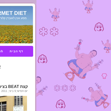
MET DIET
מסע אנין לאובדן קלורי
דף הבית
sh
א
קצת BEAT בציריך
יום חמישי,9 ביוני, 2011