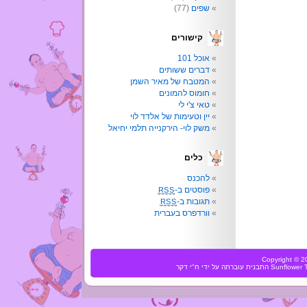
שפים
(77)
קישורים
אוכל 101
דברים ששותים
המטבח של מאיר השמן
חומוס להמונים
טאי צ'י לי
יין וטעימות של אלדד לוי
משק לוי- הירקנייה תלמי יחיאל
כלים
להכנס
פוסטים ב-
RSS
תגובות ב-
RSS
וורדפרס בעברית
Copyright ©
Sunflower
התבנית עוברתה על ידי
ח"י דקר