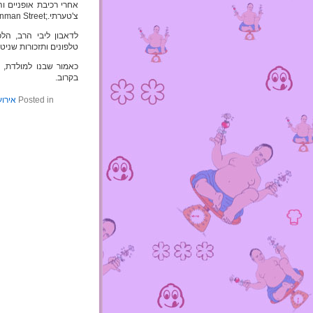
אחרי רכיבת אופניים ו
צ'טערתי.;
nman Street
לדאבון ליבי הרב, הלכו
טלפונים ותזכורות שניטל
כאמור שבנו למולדת, 
בקרוב.
Posted in
אירוע