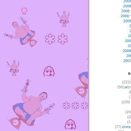
2
2
ם
(22
כאן
(56)
(239)
צועים
(77)