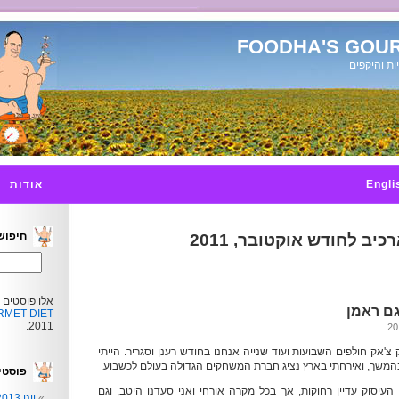
FOODHA'S GOUR
ות והיקפים
Engli
אודות
חיפוש
כיב לחודש אוקטובר, 2011
אלו פוסטים 
גם ראמן
MET DIET
2011.
 צ'אק חולפים השבועות ועוד שנייה אנחנו בחודש רענן וסגריר. הייתי
בהמשך, ואירחתי בארץ נציג חברת המשחקים הגדולה בעולם לכשבוע.
פוסטי
העיסוק עדיין רחוקות, אך בכל מקרה אורחי ואני סעדנו היטב, וגם
יוני 2013