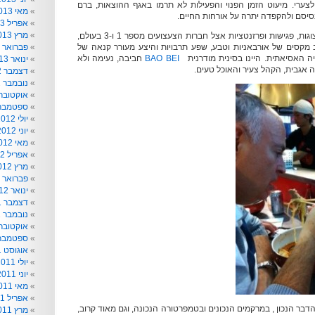
צערי. מיעוט הזמן הפנוי והפעילות לא תרמו באגף ההוצאות, ברם
מאי 2013
בסיסם ולהקפדה יתרה על אורחות החיים.
אפריל 2013
מרץ 2013
בדרך ללוס אנג'לס לתצוגות, פגישות ופרזנטציות אצל חברות הצעצועים מספר 1 ו-3 בעולם,
וב מקסים של אורבאניות וטבע, שפע תרבויות והיצע מעורר קנאה של
פברואר 2013
ה האסיאתית. היינו בסינית מודרנית
BAO BEI
חביבה, נעימה ולא
ינואר 2013
בה אגבית, הקהל צעיר והאוכל טעים.
דצמבר 2012
נובמבר 2012
אוקטובר 012
ספטמבר 012
יולי 2012
יוני 2012
מאי 2012
אפריל 2012
מרץ 2012
פברואר 2012
ינואר 2012
דצמבר 2011
נובמבר 2011
אוקטובר 011
ספטמבר 011
אוגוסט 2011
יולי 2011
יוני 2011
מאי 2011
אפריל 2011
 הדבר הנכון , במרקמים הנכונים ובטמפרטורה הנכונה, וגם מאוד קרוב,
מרץ 2011