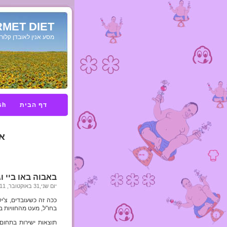
MET DIET
מסע אנין לאובדן קלורי
דף הבית
sh
אר
באבוה באו ביי ו
יום שני,31 באוקטובר, 2011
ככה זה כשעובדים, צ'יק
בחו"ל, מעט מהחוויות 
תוצאות ישירות בתחום 