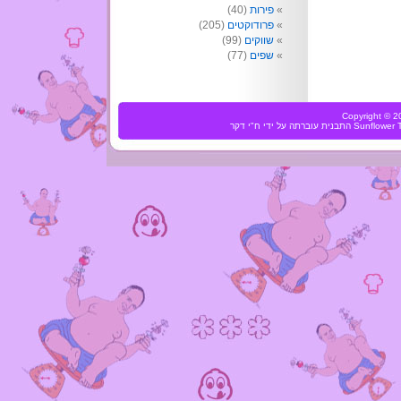
פירות
(40)
פרודוקטים
(205)
שווקים
(99)
שפים
(77)
Copyright ©
Sunflower
התבנית עוברתה על ידי
ח"י דקר