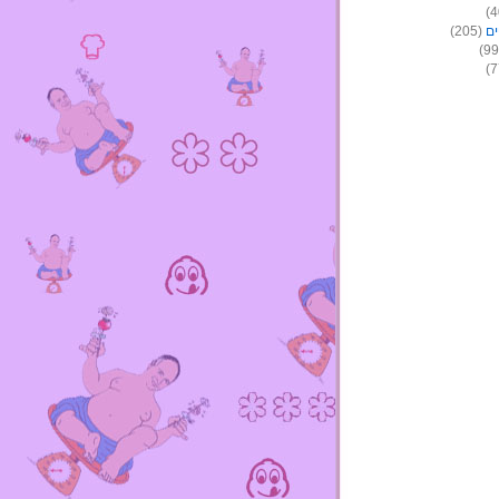
ים
(205)