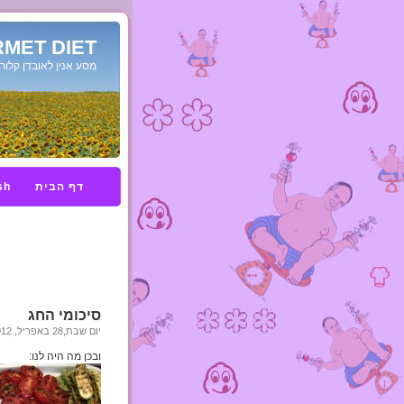
MET DIET
מסע אנין לאובדן קלורי
דף הבית
sh
סיכומי החג
יום שבת,28 באפריל, 2012
ובכן מה היה לנו: