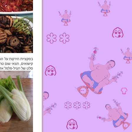
קישואים, חצאי שום טרי, 3 סוגי פטריות במשרה מירין-יוזו- צ'ילי- 
סלט של חציל-פלפל אדום-