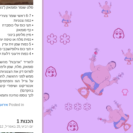
סלט שומר וסומאק ("נש
• 6-7 ראשי שומר צעירים
• כמה צנוניות
• חצי כוס עלי כוסברה
• כף סומאק
• מיץ מלימון בינוני
• כפית מלח או טיפה יות
• 5 כפות שמן זית עדין
• חצי כוס גילופי/שבבי פ
• 4 כפות זירעוני דלעת קלויים
להוריד "ארובות" מהש
סומאק, מלח, שמן ולימון
לפרוס דק את הצנוניות.
ממש לפני ההגשה, להוסי
על גריל הגז והפחמים 
אנטריקוט ושיפודי קינ
בהקדם!)
לכך נוספו טחינה וחומוס
Posted in
אירוע
הכנות 1
יום רביעי,25 באפריל, 2012