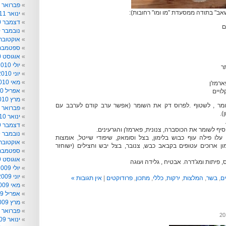
פברואר 2011
אב" בתודה ממסעדת "מו ומו" רחובות):
ינואר 2011
דצמבר 2010
נובמבר 2010
אוקטובר 010
ספטמבר 010
אוגוסט 2010
יולי 2010
ר
יוני 2010
מאי 2010
ארמז'ן
אפריל 2010
מרץ 2010
ומר , לשטוף .לפרוס דק את השומר (אפשר ערב קודם לערבב עם
פברואר 2010
).
ינואר 2010
דצמבר 2009
ף לשומר את הכוסברה, צנונית, פארמז'ן והגרעינים.
נובמבר 2009
עלו פילה עוף כבוש בלימון, בצל וסומאק, שיפודי שייטל, אומצות
אוקטובר 009
מון ארוכים עטופים בקבאב כבש, צנובר, בצל יבש וחצילים (ישוחזר
ספטמבר 009
אוגוסט 2009
, פיתות ומג'דרה. אבטיח , גלידה ועוגה
יולי 2009
יוני 2009
ים
,
בשר
,
המלצות
,
ירקות
,
כללי
,
מתכון
,
פרודוקטים
|
אין תגובות »
מאי 2009
אפריל 2009
מרץ 2009
פברואר 2009
ינואר 2009