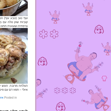
קוביות שוק טלה עם בצ
צרפתית ושעועית חתוכה
הצלחה מרובה. הוגש לצ
איולי – תפוז דם עם פיסט
Posted in
איר