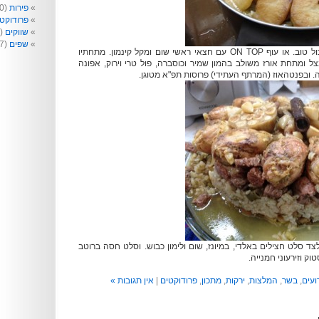
פירות
(40)
פרודוקט
שווקים
(99)
שפים
(77)
עוף טוב (טבע עוף) הכול טוב. או עוף ON TOP עם חצאי ראשי שום ומקל קינמון. מתחתיו
ל ומתחת אורז משולב בהמון שמיר וכוסברה, פול טרי וירוק, אפונה
. ובפנטהאוז (המרתף העתידי) פרוסות תפ"א מטוגן.
ד סלט חצילים באלדי, במיונז, שום ולימון כבוש. וסלט חסה ברוטב
וק וזירעוני חמנייה.
ועים
,
בשר
,
המלצות
,
ירקות
,
מתכון
,
פרודוקטים
|
אין תגובות »