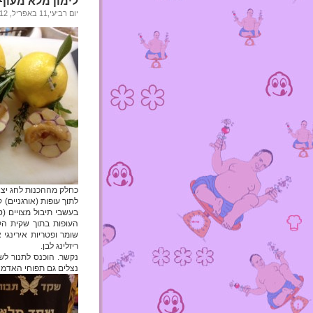
לימון מלא מעוף
יום רביעי,11 באפריל, 2012
כחלק מההכנות לחג יצא
לתוך עופות (אורגניים) 
בעשבי תיבול מצויים (טי
העופות בתוך שקית הקו
ריזלינג לבן.
נצלים גם תפוחי האדמה