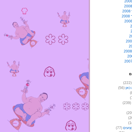
2
2
ם
(22
כאן
(56)
(239)
צועים
(77)