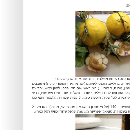
ו כמה רעיונות מוצלחים, הנה עוד אחד שנקרא לסדר:
קשורים ברגליים, הוכנסו לימונים (ישר מהגינה הצפון ירקונית) משובצים
מין, מרווה, רוזמרין…) חצי ראש שום טרי ופלחון לימון כבוש. יחד עם
קי התרווחו להם בצלים בגוונים, שאלוט, עוד חצי ראש שום, רבעי
שומר ופטריות אירינגי אורגניות. לכל שקית הוספת טימין, 6 כפות שמן זית קלמטה וחצי כוס
נקשר. הוכנס לתנור לשעתיים ב-140 (על פי מתכון ההשראה מתמיר לוי, מו ומו), כשבמקביל
 בשמן זית, סומאק, פפריקה מעושנת, פלפל שחור וכפית רסק כמהין.