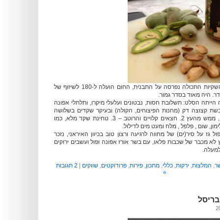
אחרי שעתיים נפתחו השקיות התכולה נפרסה על התבנית, החום הועלה ל-180 לשיזוף של
הייתה הסלט: תשלובת חסות, נבטונים ועלעלי מיקרו, ותלתלי אפונה
בשת קצוצה דק (מחנות הפיצוחים, הקולה) ובעיקר שקדים בשלושה
מצבי צבירה: 1. ירוקים, ממש מהעץ 2. חצאים קלויים והרוטב – 3. טחינת שקד מלא, כמו
ון, שום , פלפל , מלח ומעט מים לדילול.
ל גז על סיר(ים) של מחווה לרגיעה ורצון טוב בכיוון האיראני, נזכר
 לא מכבר של שכבות פלאו, עם בשר אורז אפונה ופול ועשבים ירוקים
למעלה.
ר
,
המלצות
,
ירקות
,
כללי
,
מתכון
,
פירות
,
פרודוקטים
,
שווקים
|
2 תגובות
»
בריסל