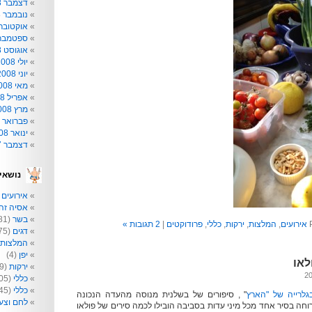
דצמבר 2008
נובמבר 2008
אוקטובר 008
ספטמבר 008
אוגוסט 2008
יולי 2008
יוני 2008
מאי 2008
אפריל 2008
מרץ 2008
פברואר 2008
ינואר 2008
דצמבר 2007
נושאי
אירועים
2)
אסיה זה 
בשר
(81)
אירועים
,
המלצות
,
ירקות
,
כללי
,
פרודוקטים
|
2 תגובות »
דגים
(75)
המלצות
יפן
(4)
לאו
ירקות
(209)
כללי
(205)
כללי
(145)
גלרייה של "הארץ
" , סיפורים של בשלנית מנוסה מהעדה הנכונה
לחם וצע
רוחה בסיר אחד מכל מיני עדות בסביבה הובילו לכמה סירים של פולאו