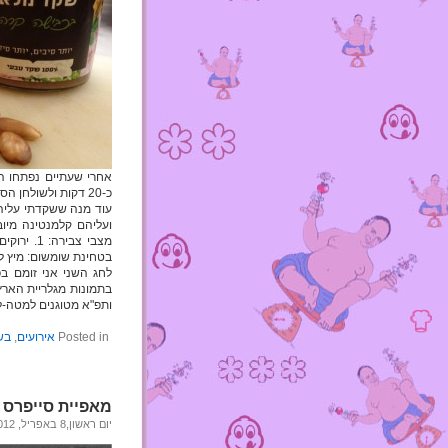
כ-20 דקות ולשולחן הסדר. היה מאוד בסדר גמור.
עוד מנה ששקדתי עליה 
ועליהם קלמנטינה מיו
בטחינת שומשום: מיץ לימ
לחג השני אני זומם בפו
בתמונות מגלריית הארץ
ותפ"א מטוגנים למטה-
Posted in
אירועים
,
בש
מאפיית סייפרס 
יום ראשון,8 באפריל, 2012