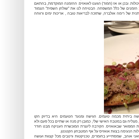
ולות. ובכן או אז (חמוד) הגענו לאואזיס. ההזמנה המוקדמת, בהתאם
 הזמנים של כלל המשפחה. הבטיחה לנו את "שולחן השפית" הצמוד
ית של רימה אולברה, שתזכה לבריאות טובה , אריכות ימים ורווחה
גשה ביתית מכמה טעמים. הגישה ומנעד הטעמים היא בדיוק הקו
 מצליח גם במטבח האישי שלי, כמובן רק מנה או שתיים בכל פעם ולא
ת המפואר שבאואזיס. הקירבה ליוצרת המוכשרת העניקה מבט חודר
נהלות הנעימה בצוות אואזיס על אף המטבחון הקטנטן.
שאני אוהב, שמסתיייע בחומרים, טכניקטות ורטבים מכל קצוות ועושה