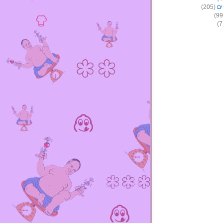
ים
(205)