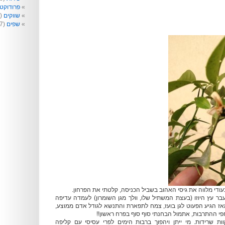
פרודוקט
שווקים
(99)
שפים
(77)
ודי מלווה את גיסי האהוב בשביל הכניסה, קלטתי את הפרחון.
בר עץ היוזו (בעצת המשתיל שלו, וולך מגן השומרון) לעמדה עדיפה
חרי 8 שנים מאז הגיע הפעוט לגן בועז, צמח לתפארת והתנשא לגודל אדם ממוצע,
י ההתרבות, אתמול הבחנתי סוף סוף בפרח ראשון!!
ות שרידות. מי ייתן ויהפוך ברבות הימים לפרי עסיסי עם קליפה