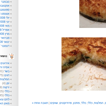
נובמבר 2008
אוקטובר 008
ספטמבר 008
אוגוסט 2008
יולי 2008
יוני 2008
מאי 2008
אפריל 2008
מרץ 2008
פברואר 2008
ינואר 2008
דצמבר 2007
נושאי
אירועים
2)
אסיה זה 
בשר
(81)
דגים
(75)
המלצות
יפן
(4)
ירקות
(209)
כללי
(205)
כללי
(145)
לחם וצע
,
המלצות
,
כללי
,
כללי
,
מתכון
,
פרודוקטים
,
שווקים
|
תגובה אחת »
מאזן הא