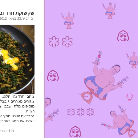
שקשוקת תרד ובי
יום רביעי,23 במאי, 2012
2 חב׳ תרד נקי וחלוט.
2 גזרים מגוררים + בצל קצוץ מטגנים/מאדים ב-5 כפות שמן זית.
מוסיפים מלח ושבבי צ׳
רצויה.
נהדר עם יוגורט סמיך או
ישדרג את החג, באחריו
osted in