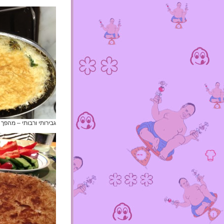
גבירותי ורבותי – מהפך