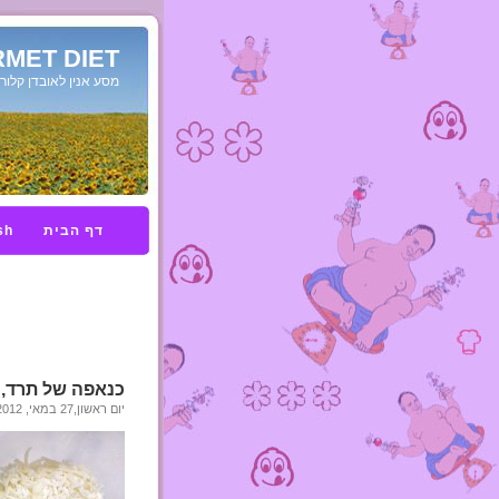
MET DIET
מסע אנין לאובדן קלורי
דף הבית
sh
כנאפה של תרד, ג
יום ראשון,27 במאי, 2012