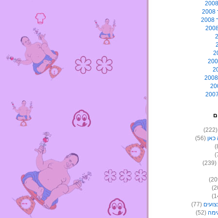
2
2
ם
(22
כאן
(56)
(239)
צועים
(77)
ימה
(52)