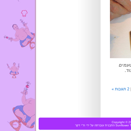
טעמים
ד.
2 תגובות »
Copyright ©
Sunflower
התבנית עוברתה על ידי
ח"י דקר