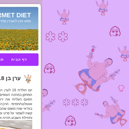
MET DIET
מסע אנין לאובדן קלורי
דף הבית
sh
ערן בן 18
יום הולדת
המתקן במחנה הצופים. 
אוטולנגי/תמימי. הרבה
בוודאי שזה משום שהם מ
קשה לשמור על פרט ופר
ותחילת השבוע תהיה א