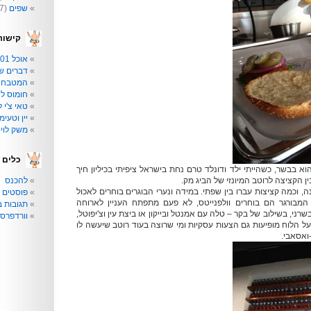
שפים
(77)
קישור
אוכל 101
דברים ש
המטבח ש
חומוס לה
טאי צ'י ל
יין וטעי
משק לוי-
כלים
וא בבשר, כשהייתי ילד ודונלד טרם נחת בישראל ציפיתי בכיליון חיך
ן הקציצה לרוטב המיונזי של הביג מק.
להכנס
התבגרתי ב-40 שנה, וכמה קציצות עברו בין שפתי. במידה ונערי הבוגרים בוחרים לאכול
פוסטים ב
המבורגר הם בוחרים וולפנייטס, לא פעם מתפתח העניין לארוחה
תגובות ב
ני, בשילוב של בקר – טלה עם אמנטל ובייקון או ביצת עין וצ'יפוטל,
וורדפרס
על הלוח מופיעות גם הצעות עסקיות ומי שרוצה בעוד רוטב שיעשה לו
-ואסאבי.