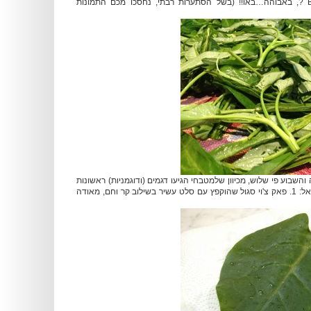
שאומרים BAU BUNS ?, באבוהה…באו!! (בשל הסתערות רבתי, נחסכו מכם התמונות
והשבוע פי שלוש, מכיוון שלמטבחי הגיעו דגמים (ודוגמניות) ראשונות
של עולים חדשים לישראל: 1. פאק צ'וי סגול שהוקפץ עם סלט עשיר בשילוב קר וחם, מאודה