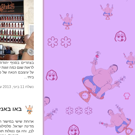
בצהריים בסניף יהודה 
לראות שגם כמה זוגות של 70 פלוס מעדיפים ומרשים לעצמם פינוק מהיר 
על עיצובם הנאה של כל 
ביתי…
נשלח 11 ביוני, 2013 על ידי foodha בנושאים:
באו באנז
ארוחת שישי במישור 
מדינת ישראל. סלסילו