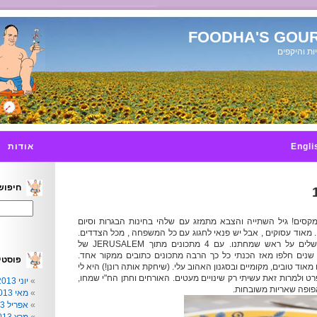
FOODHA'S GOUR
ות והיקפים
Engli
אודות
חיפוש
 18 לערן המקסים! גיל השתייה והצבא מתמזג עם שלהי בחינות הבגרות וסיום
מאוד עסוקים , אבל יש פנאי לחגוג עם כל המשפחה , מכל הצדדים.
הפעם העליתי את ירושלים על ראש שמחתנו. עם 4 מתכונים מתוך JERUSALEM של
 שנים חלפו מאז הכנתי כל כך הרבה מתכונים כתובים ממקור אחד.
פוסטי
אוד טובים, מקומיים ובסגנון האהוב עלי. (שיחקת אותה רונן!) היא לי
ט ולמרות זאת עשיתי רק שינויים מעטים. האורחים וחתן הח"י שמחו,
יוני 2013
פופה שאריות משובחות.
מאי 2013
אפריל 2013