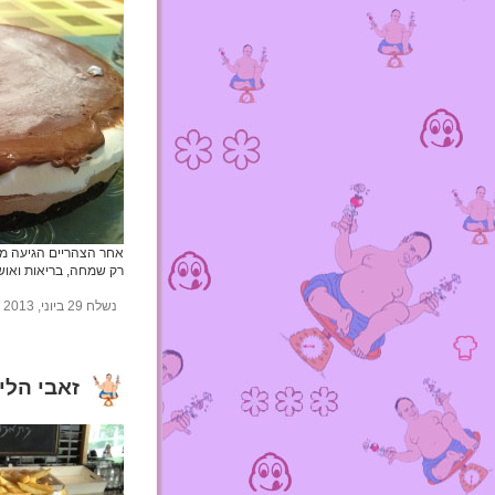
אחר הצהריים הגיעה מ
רק שמחה, בריאות ואושר
נשלח 29 ביוני, 2013 על ידי foodha בנושאים:
זאבי הלי