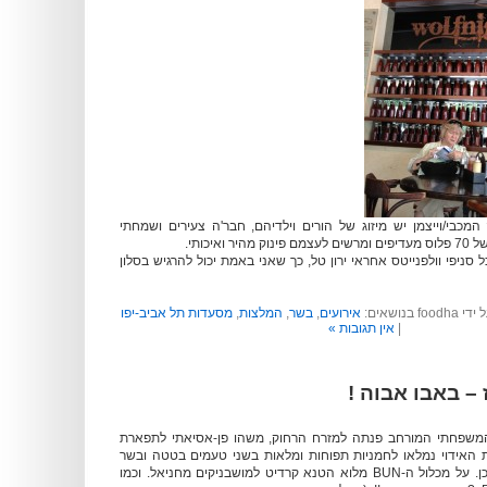
המכבי/וייצמן יש מיזוג של הורים וילדיהם, חבר'ה צעירים ושמחתי
ואיכותי.
סניפי וולפנייטס אחראי ירון טל, כך שאני באמת יכול להרגיש בסלון
אירועים
,
בשר
,
המלצות
,
מסעדות תל אביב-יפו
|
אין תגובות »
 – באבו אבוה !
המשפחתי המורחב פנתה למזרח הרחוק, משהו פן-אסיאתי לתפארת
ת האידוי נמלאו לחמניות תפוחות ומלאות בשני טעמים בטטה ובשר
לבן, והיו גם נטולות תוכן. על מכלול ה-BUN מלוא הטנא קרדיט למושבניקים מחניאל. וכמו