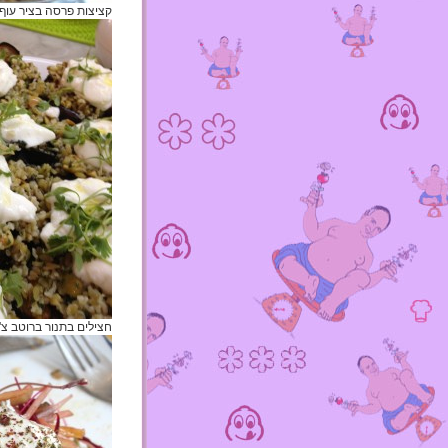
קציצות פרסה בציר עוף ולימון (עמ' 44)
חצילים בתנור ברוטב צ'רמ