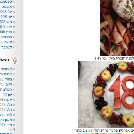
ספטמבר 008
אוגוסט 2008
יולי 2008
יוני 2008
מאי 2008
אפריל 2008
מרץ 2008
פברואר 2008
ינואר 2008
דצמבר 2007
ה תוצרת בית (עמ' 49 )
נושאי
אירועים
2)
אסיה זה 
בשר
(81)
דגים
(75)
המלצות
יפן
(4)
ירקות
(209)
כללי
(205)
כללי
(145)
לחם וצע
מאזן הא
מדיהRE: תקשורת לא רק לפעוטות
(28)
ם אפרסק ונקטרינה "פיתה". (עיצוב מקורי)