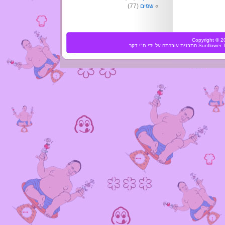
שפים
(77)
Copyright ©
Sunflower
התבנית עוברתה על ידי
ח"י דקר