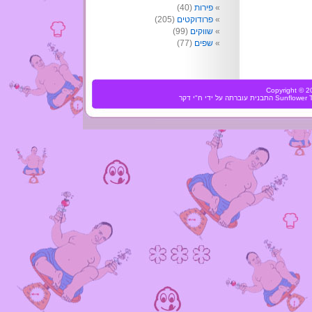
פירות
(40)
פרודוקטים
(205)
שווקים
(99)
שפים
(77)
Copyright ©
Sunflower
התבנית עוברתה על ידי
ח"י דקר