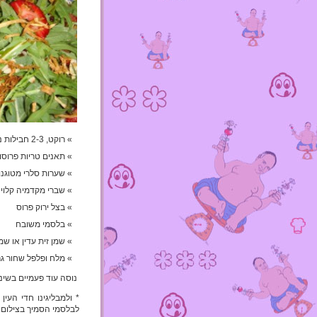
רוקט, 2-3 חבילות נקיות מגבעולים.
תאנים טריות פרוסו
שערות סלרי מטוגנו
שברי מקדמיה קלוי
בצל ירוק פרוס
בלסמי משובח
שמן זית עדין או שמן
מלח ופלפל שחור גר
נוסה עוד פעמיים בשינו
* ולמבליגינו חדי הע
לבלסמי הסמיך בצילום ה