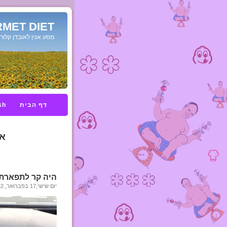
MET DIET
מסע אנין לאובדן קלורי
דף הבית
sh
אר
היה קר לתפארת
יום שישי,17 בפברואר, 2012