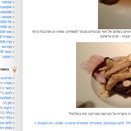
נובמבר 2008
אוקטובר 008
ספטמבר 008
אוגוסט 2008
יולי 2008
יוני 2008
הגיעו בשלום אל חוף מבטחים מבעד לשפתינו. וממה הן מורכבות (רמז
מאי 2008
יצבות – קרם עדשים)
אפריל 2008
מרץ 2008
פברואר 2008
ינואר 2008
דצמבר 2007
נושאי
אירועים
2)
אסיה זה 
בשר
(81)
דגים
(75)
המלצות
יפן
(4)
ירקות
(209)
כללי
(205)
נה עיקרית על הברשה מבריקה, מה בצלחת?
כללי
(145)
לחם וצע
ללי
,
לחם וצעצועים
,
מסעדות
,
מסעדות גרמניה
,
שפים
|
אין תגובות »
מאזן הא