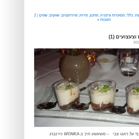
ות
,
כללי
,
מסעדות גרמניה
,
מתכון
,
פירות
,
פרודוקטים
,
שווקים
,
שפים
|
2
תגובות »
צעצועים (1)
ל ראגו צבי – משעשע חיך ב-WONKA נירנברג