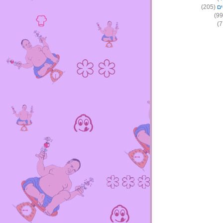
ים
(205)