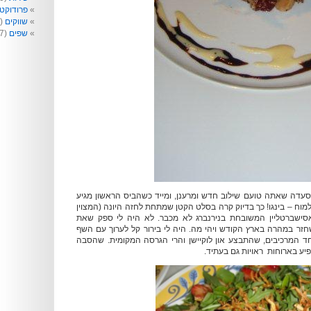
פרודוקט
שווקים
(99)
שפים
(77)
עדה שאתה טועם שילוב חדש ומרענן, ומייד כשהביס הראשון מגיע
מוח – בינגו! כך בדיוק קרה בסלט הקטן שמתחת לחזה היונה (המצוין
סישברטליין המשובחת בנירנברג לא מכבר. לא היה לי ספק שאת
ר במהרה בארץ הקודש ויהי מה. היה לי בירור קל לערוך עם השף
 המרכיבים, שהתבצע און לוקיישן והרי הגרסה המקומית. שהסבה
פיע בארוחות ראויות גם בעתיד.