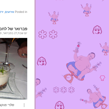
Posted in
אירועים
,
ירק
פברואר של לחם ו
יום שבת,27 בפברואר, 2010
סלרי מוקצף ע