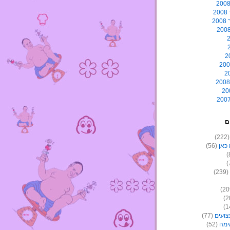
2
2
ם
(22
כאן
(56)
(239)
צועים
(77)
ימה
(52)