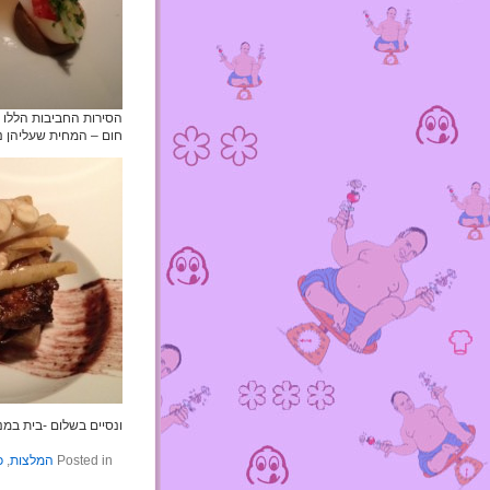
הסירות החביבות הללו 
חום – המחית שעליהן נ
ונסיים בשלום -בית במ
Posted in
המלצות
,
כ