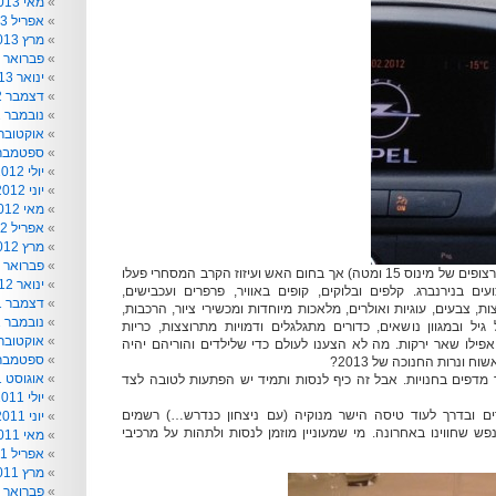
מאי 2013
אפריל 2013
מרץ 2013
פברואר 2013
ינואר 2013
דצמבר 2012
נובמבר 2012
אוקטובר 012
ספטמבר 012
יולי 2012
יוני 2012
מאי 2012
אפריל 2012
מרץ 2012
פברואר 2012
בקור חיצוני עז (3 ימים רצופים של מינוס 15 ומטה) אך בחום האש ועיזוז הקרב המסחרי פעלו
ינואר 2012
עים בנירנברג. קלפים ובלוקים, קופים באוויר, פרפרים ועכבישים,
דצמבר 2011
ות, צבעים, עוגיות ואולרים, מלאכות מיוחדות ומכשירי ציור, הרכבות,
נובמבר 2011
יל ובמגוון נושאים, כדורים מתגלגלים ודמויות מתרוצצות, כריות
אוקטובר 011
אפילו שאר ירקות. מה לא הצענו לעולם כדי שלילדים והוריהם יהיה
ספטמבר 011
ונרות החנוכה של 2013?
אוגוסט 2011
 מדפים בחנויות. אבל זה כיף לנסות ותמיד יש הפתעות לטובה לצד
יולי 2011
ם ובדרך לעוד טיסה הישר מנוקיה (עם ניצחון כנדרש…) רשמים
יוני 2011
נפש שחווינו באחרונה. מי שמעוניין מוזמן לנסות ולתהות על מרכיבי
מאי 2011
אפריל 2011
מרץ 2011
פברואר 2011