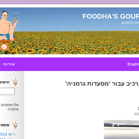
FOODHA'S GOUR
ות והיקפים
Engli
אודות
חיפוש
כיב עבור 'מסעדות גרמניה'
אלו פוסטים 
גרמניה .
פוסטי
יוני 2013