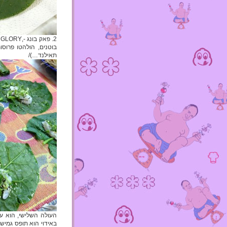
בוטנים, הולהטו פרוסו
תאילנד…)/
באידוי הוא תופס גמיש