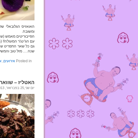
האואזיס הגלובאלי של
ומשובח.
הפייבוריטים מאמש (שהו
עם הג'ינג'ר המעולה!! (ה
גם כל שאר התפריט שנ
שנה…. מזל טוב והמשיכ
Posted in
אירועים
,
א
האטליז – שוואר
יום שני,25 בפברואר, 2013