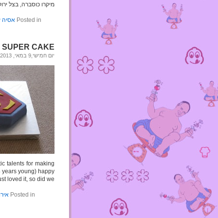
מיקרו כוסברה, בצל ירוק, ג'ינג'ר, פלפל ירוק (YE
Posted in
אסיה ז
SUPER CAKE
יום חמישי,9 במאי, 2013
ic talents for making
 years young) happy:
ust loved it, so did we!
Posted in
אירו