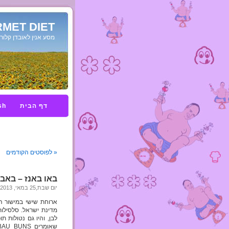
MET DIET
מסע אנין לאובדן קלורי
דף הבית
sh
« לפוסטים הקודמים
באו באנז – באבו
יום שבת,25 במאי, 2013
ארוחת שישי במישור 
מדינת ישראל. סלסילו