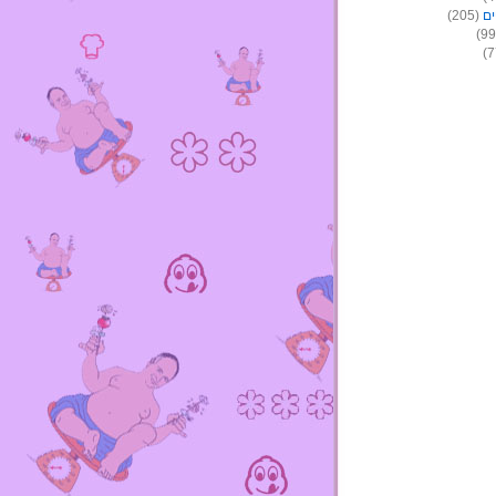
ים
(205)