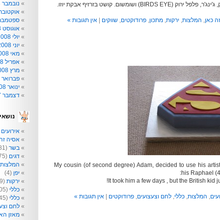
נובמבר 2008
BIRDS E) ושומשום. קושט בזרזיף אבקת יוזו.
אוקטובר 008
ה כאן
,
המלצות
,
ירקות
,
מתכון
,
פרודוקטים
,
שווקים
|
אין תגובות »
ספטמבר 008
אוגוסט 2008
יולי 2008
יוני 2008
מאי 2008
אפריל 2008
מרץ 2008
פברואר 2008
ינואר 2008
דצמבר 2007
נושאי
אירועים
2)
אסיה זה 
בשר
(81)
דגים
(75)
המלצות
My cousin (of second degree) Adam, decided to use his artist
his Raphael (4
יפן
(4)
It took him a few days , but the British kid j
ירקות
(209)
כללי
(205)
עים
,
המלצות
,
כללי
,
לחם וצעצועים
,
פרודוקטים
|
אין תגובות »
כללי
(145)
לחם וצע
מאזן הא