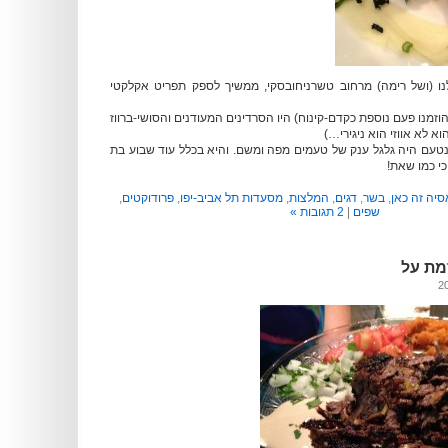
נו (ושל רימה) מרחוב טשרניחובסקי, ממשיך לספק תפריט אקלקטי
זמנו פעם נוספת כקדם-קינוח) היו הסרדינים המעודנים והסושי-ברווז
וא לא אווזי הוא ניגירי…)
טעם היה גלגל ענק של טעמים מפה ומשם. והיא בכלל עוד שבוע בת
י כמו שאת!
סיה זה כאן
,
בשר
,
דגים
,
המלצות
,
מסעדות תל אביב-יפו
,
פרודוקטים
,
שפים
|
2 תגובות »
מת על