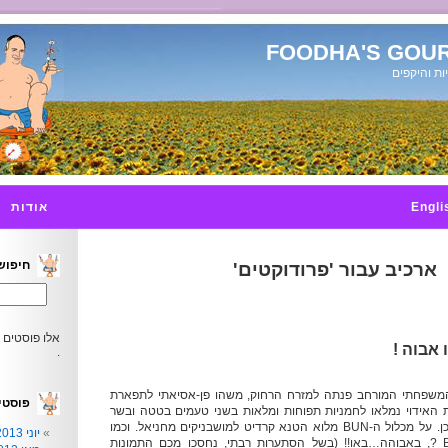
FOODHA'S GOUR
ות והיקפים
Engli
אודות
חיפוש
ארכיב עבור 'פרודוקטים'
אלו פוסטים 
 אבוה !
.
המשפחתי המורחב פנתה למזרח הרחוק, משהו פן-אסיאתי לתפארת
פוסטי
ת האידוי נמלאו לחמניות תפוחות ומלאות בשני טעמים בטטה ובשר
לבן, והיו גם נטולות תוכן. על מכלול ה-BUN מלוא הטנא קרדיט למושבניקים מחניאל. וכמו
יוני 2013
שאומרים BAU BUNS ?, באבוהה…באו!! (בשל הסתערות רבתי, נחסכו מכם התמונות