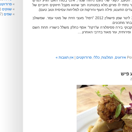
הטעם. לקוג'י שלי מעט ניחוח שמרי, אינני בטוח האם הגיע לפרקו
פרודוקט
ר נתתי לו פורקן מלא במטחנה תוך שהוא מקבל חיזוקים חיוביים של
שווקים
(99)
סועדים התענגו, פילה העוף והירקות זכו למליחות עסיסית וטוב טעם).
שפים
(77)
מימין בקבוק (מגנום) 2 ליטר שמן פישולין 2012 "רפת" מעצי הזית של מוטי עמר. שמשולב
בחר מתכונים.
וקי בירה פסיפלורה ש"רקח" אסף כחלק משלל כישוריו תחת השם
ופירותית, עזר מאוד בדרבי האחרון….
Pos
אירועים
,
המלצות
,
כללי
,
פרודוקטים
|
אין תגובות »
 פיש