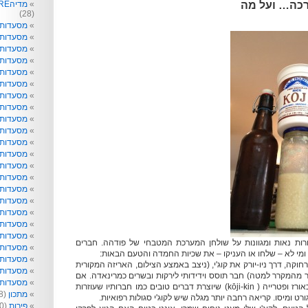
רכה… ועל מה
מדיהRE: תקשורת לא רק לפעוטות
(28)
מסעדות
מסעדות 
מסעדות 
מסעדות
מסעדות 
מסעדות 
מסעדות 
מסעדות 
מסעדות ו
מסעדות 
מסעדות ט
מסעדות 
מסעדות ל
מסעדות נ
מסעדות 
מסעדות 
מסעדות 
מסעדות 
מסעדות 
ות נאות ומגוונות על שולחן המערכת המטבחי של פודהה. חברים
מסעדות 
 ומי לא – שלחו או העניקו – את שכיות החמדה והטעם הבאות:
מסעדות 
הרחוקה, דרך ניו-יורק את קוג'י, (ניצב באמצע הצילום, האריזה המקורית
מסעדות ש
מהמקרר למטה) חבר תוסס וידידותי לירקות ובשרים כמרינאדה. אם
מסעדות 
הבנתי כראוי, תחילתו כאורז ופטרייה ( kōji-kin) שיוצרת דברים טובים כמו חברותיו שעוזרות
מתכון
(218)
גורט ומיסו. קריאה רחבה יותר מגלה שיש לקוג'י סגולות רפואיות.
פירות
(40)