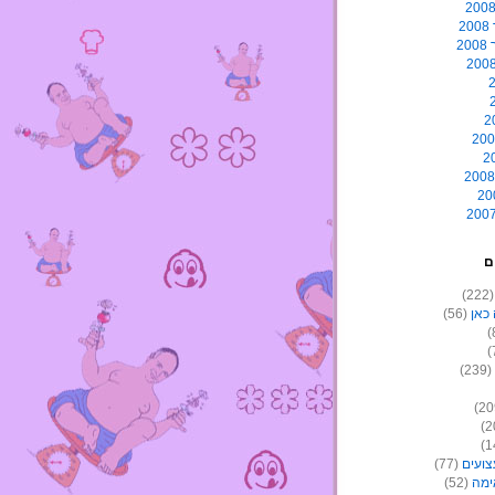
2
2
ם
(22
כאן
(56)
(239)
צועים
(77)
ימה
(52)