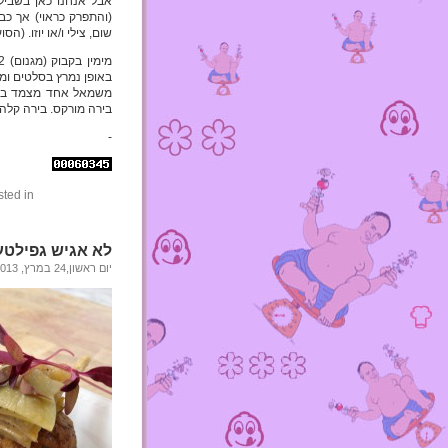
אבל אנחנו כאן בשביל 
(והתפרק כראוי) אך כב
שום, צילי ו/או יוזו. (ה
באופן נמרץ בסלטים ומ
משמאל אחד מצמד בקב
בירה מורקס. בירה קלה 
-
ted in
לא אגיש גפילטע
יום ראשון,24 במרץ, 2013