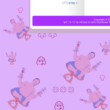
שפים
(77)
Copyright ©
Sunflower
התבנית עוברתה על ידי
ח"י דקר