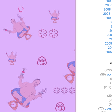
2
2
ם
(22
כאן
(56)
(239)
צועים
(77)