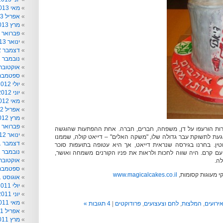
מאי 2013
אפריל 2013
מרץ 2013
פברואר 2013
ינואר 2013
דצמבר 2012
נובמבר 2012
אוקטובר 012
ספטמבר 012
יולי 2012
יוני 2012
מאי 2012
אפריל 2012
מרץ 2012
פברואר 2012
רות הורעפו על דן, משפחה, חברים, חברה. אחת ההפתעות שהוגשה
ינואר 2012
וגעת לתשוקת עבר גדולה שלו, "משקה האלים" – דייאט קולה, שממנו
דצמבר 2011
טין. בחרנו בגירסה שנראית דייאט, אך היא עטופה בתועפות סוכר
נובמבר 2011
עם קרם. היה שווה לחכות ולראות את פניו הקורנים משמחה ואושר,
אוקטובר 011
ה.
ספטמבר 011
קי מעוגות קסומות,
www.magicalcakes.co.il
אוגוסט 2011
יולי 2011
יוני 2011
מאי 2011
ירועים
,
המלצות
,
לחם וצעצועים
,
פרודוקטים
|
4 תגובות »
אפריל 2011
מרץ 2011