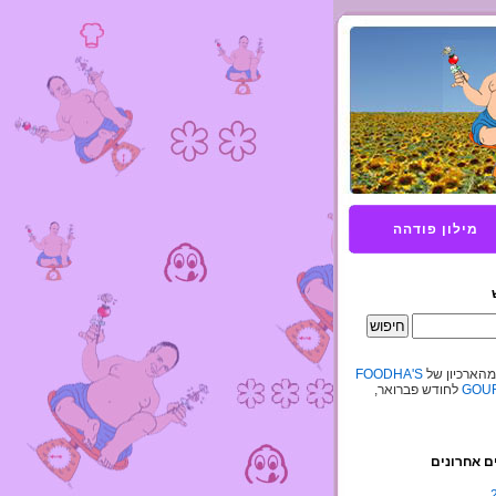
מילון פודהה
מהארכיון של
FOODHA'S
GOUR
לחודש פברואר,
ם אחרונים