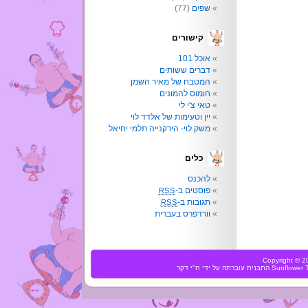
שפים
(77)
קישורים
אוכל 101
דברים ששותים
המטבח של מאיר השמן
חומוס להמונים
טאי צ'י לי
יין וטעימות של אלדד לוי
משק לוי- הירקנייה תלמי יחיאל
כלים
להכנס
פוסטים ב-
RSS
תגובות ב-
RSS
וורדפרס בעברית
Copyright ©
Sunflower
התבנית עוברתה על ידי
ח"י דקר