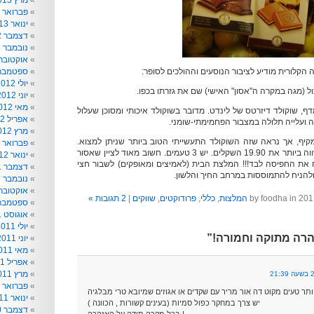
מרץ 2013
פברואר 2013
ינואר 2013
דצמבר 2012
נובמבר 2012
אוקטובר 012
קלורית מודיע לציבור הנוסעים וההולכים לסופר:
ספטמבר 012
יולי 2012
ל (מגה במקרה ה"אסון" האישי) שם את גזרתו בכפו.
יוני 2012
מאי 2012
, שוקולד דיזרטס של לינדט. מדובר בשוקולד איכותי ומסוכן שעלול
אפריל 2012
 ועלייה תלולה במצבור הפחמימתי-שומני.
מרץ 2012
קיף, אך נראה שזה השוקולד התעשייתי הטוב ביותר שניתן למצוא.
פברואר 2012
חפיסה של 150 גרם שווה ביותר את 19.90 השקלים. יש 3 טעמים. חשוב מאוד לציין שאסור
ינואר 2012
 את החפיסה לבד!!! המלצת הבית (לאמיצים ומאופקים) לשבור חצי
דצמבר 2011
ולהניח להתמוססות במרחב החיך והלשון.
נובמבר 2011
אוקטובר 011
המלצות
,
כללי
,
פרודוקטים
,
שווקים
|
2 תגובות »
ספטמבר 011
אוגוסט 2011
יולי 2011
יוני 2011
מאי 2011
אפריל 2011
מרץ 2011
פברואר 2011
ינואר 2011
יש צרך במחקר כפול סמיות (בעינים קשורות , הכוונה )
דצמבר 2010