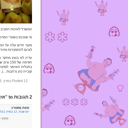
המשרד לאיכות הסביבה ה
מי שנכנס בשערי המרכו
מוצר חדש עלה על המדף
לגרום להתמכרות מהירה
עדיין לא בוצע מחקר מ
בתכלית האיסור לפתוח
קובייה (הן נרחבות…), 
Posted 12 במרץ, 2011 by foodha in
2 תגובות to “אזהרה מתוקה וחמורה!”
גסטרו
מאת
:
יום שבת, 12 במרץ 2011 בשעה 21:39
יותר טעים מקוט דה אור מריר עם שקדים או אגוזים שמיובא טרי מבלגיה ????