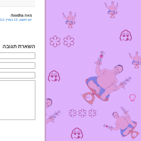
foodha
מאת
:
יום ראשון, 13 במרץ 2011 בשעה 6:58
השארת תגובה