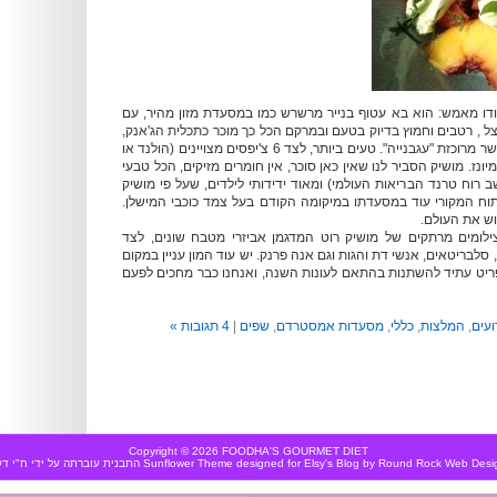
דו מאמש: הוא בא עטוף בנייר מרשרש כמו במסעדת מזון מהיר, עם
 , רטבים וחמוץ בדיוק בטעם ובמרקם הכל כך מוכר כתכלית הג'אנק,
אלא שבמרכז במקום בשר מרוכזת "עגבנייה". טעים ביותר, לצד 6 צ'יפסים מצויינים (הולנד או
ונז. מושיק הסביר לנו שאין כאן סוכר, אין חומרים מזיקים, הכל טבעי
ב רוח טרנד הבריאות העולמי) ומאוד ידידותי לילדים, שעל פי מושיק
תוח המקורי עוד במסעדתו במיקומה הקודם בעל צמד כוכבי המישלן.
וש את העולם.
ילומים מרתקים של מושיק רוט המדגמן אביזרי מטבח שונים, לצד
 סלבריטאים, אנשי דת והגות וגם אנה פרנק. יש עוד המון עניין במקום
ריט עתיד להשתנות בהתאם לעונות השנה, ואנחנו כבר מחכים לפעם
ועים
,
המלצות
,
כללי
,
מסעדות אמסטרדם
,
שפים
|
4 תגובות »
Copyright © 2026 FOODHA'S GOURMET DIET
Round Rock Web Desi
by
Elsy's Blog
designed for
Sunflower Theme
התבנית עוברתה על ידי
ח"י דק