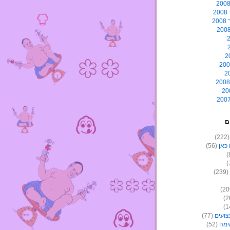
2
2
ם
(22
כאן
(56)
(239)
צועים
(77)
ימה
(52)