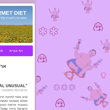
MET DIET
מסע אנין לאובדן קלורי
דף הבית
sh
ארכ
"USUAL UNUSUAL" של מושיק רוט
יום שבת,29 בספטמבר, 2012
קרוב מאוד לתחנת הרכ
הישראלי היחיד שפעל ב