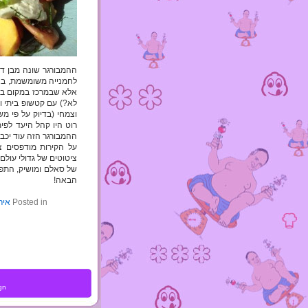
ההמבורגר שונה מבן דו
לחמנייה משומשמת, בצל
לא?) עם קטשופ ביתי ומי
וצמחי (בדיוק על פי מש
רוט היו קהל היעד לפי
ההמבורגר הזה עוד יכב
על הקירות מודפסים צ
ציטוטים של גדולי עולם,
של סאלם ומושיק, התפ
הבאה!
Posted in
איר
gn