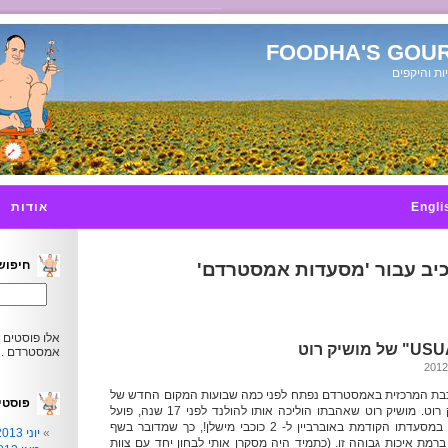
FOODHA'S GOUR
ות והיקפים
Engli
אודות
חיפוש
יב עבור 'מסעדות אמסטרדם'
אלו פוסטים 
אמסטרדם .
בת המרכזית באמסטרדם נפתח לפני כמה שבועות המקום החדש של
פוסטי
סאלם סאמהוד ומושיק רוט. מושיק רוט שאהבתו הוליכה אותו להולנד לפני 17 שנה, פועל
במטבחי אירופה והגיע במסעדתו הקודמת באוברביין ל- 2 כוכבי מישלן!, כך שמדובר בשף
יוני 2013
רמת איכות גבוהה זו. (כתמיד היה מסקרן אותי לבחון יחד עם צוות