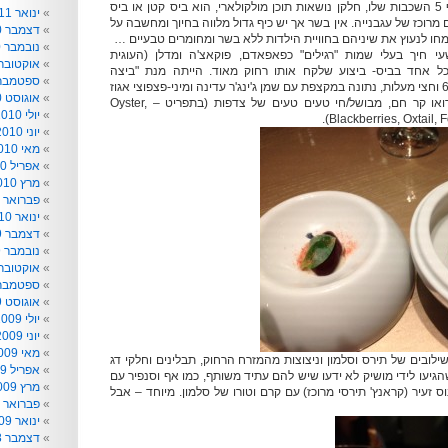
ההמבורגר הנ"ל על אף 5 השכבות שלו, חלקן נושאות תוכן מולקולארי, הוא ביס קטן או ביס
ינואר 2011
 מרוכז של עגבנייה. אין בשר אך יש כיף גדול מלווה בחיוך ומחשבה על
דצמבר 2010
חו לנעוץ את שיניהם בחוויית הילדות ללא בשר ומחומרים טבעיים …
נובמבר 2010
י חיך בעלי שמות "רגילים" כפאפאדם, פוקאצ'ה ומדלן (העוגית
אוקטובר 010
ל אחד בביס- ביצוע שלקח אותו רחוק מאוד. הייתה מנת "ביצה
ספטמבר 010
מושלמת" מבושלת ב-63 וחצי מעלות, נתונה במקצפת עם שמן ג'ינג'ר עדינה ומיני-פצפוצי אגוז
אוגוסט 2010
מוסקט. המשכנו עם דואו קר חם, מבושל/חי טעים טעים של צדפות (בתפריט – Oyster,
יולי 2010
Blackberries, Oxtail, 
יוני 2010
מאי 2010
אפריל 2010
מרץ 2010
פברואר 2010
ינואר 2010
דצמבר 2009
נובמבר 2009
אוקטובר 009
ספטמבר 009
אוגוסט 2009
יולי 2009
יוני 2009
מאי 2009
וד מנת שיא הכילה 3שילובים של תירס וסלמון וניצוצות מהמזרח הרחוק, תבלינים וחלקי דג
אפריל 2009
גיעו לידי מושיק לא ידעו שיש להם עתיד משותף, כמו אף וסנפיר עם
מרץ 2009
וס זעיר (קראנץ' תירסי מרוכז) עם קרם וטורו של סלמון. מיוחד – אבל
פברואר 2009
ינואר 2009
דצמבר 2008