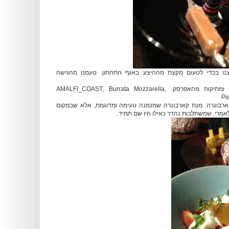
נו בכדי לטעום מקצת מההיצע באגף התחתון. טעמנו מהגישה
סלט שזוכה לרעננות ומתיקות מהאפרסק. AMALFI_COAST; Burrata Mozzarella,
Pe
ארבונרה. מנת קארבונרה שמנמנה טעימה ומדוגמת, אלא שבמקום
מרי, שמשתלבות נהדר כאילו היו שם תמיד.