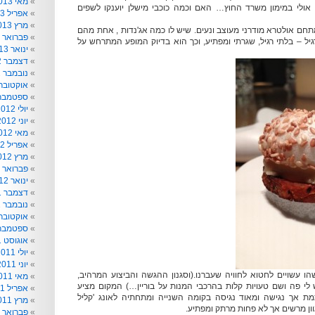
מאי 2013
 אולי במימון משרד החוץ… האם וכמה כוכבי מישלן יוענקו לשפים
אפריל 2013
מרץ 2013
תחם אולטרא מודרני מעוצב ונעים. שיש לו כמה אג'נדות , אחת מהם
פברואר 2013
USUAL UNUSU רגיל – בלתי רגיל, שגרתי ומפתיע, וכך הוא בדיוק המופע המתרחש על
ינואר 2013
דצמבר 2012
נובמבר 2012
אוקטובר 012
ספטמבר 012
יולי 2012
יוני 2012
מאי 2012
אפריל 2012
מרץ 2012
פברואר 2012
ינואר 2012
דצמבר 2011
נובמבר 2011
אוקטובר 011
ספטמבר 011
אוגוסט 2011
יולי 2011
יוני 2011
הו עשויים לחטוא לחוויה שעברנו.(וסגנון ההגשה והביצוע המרהיב,
מאי 2011
 לי פה ושם טעויות קלות בהרכבי המנות על בוריין…) המקום מציע
אפריל 2011
 אך נגישה ומאוד נגיסה בקומה השנייה ומתחתיה לאונג 'קליל
מרץ 2011
וון מרשים אך לא פחות מרתק ומפתיע.
פברואר 2011