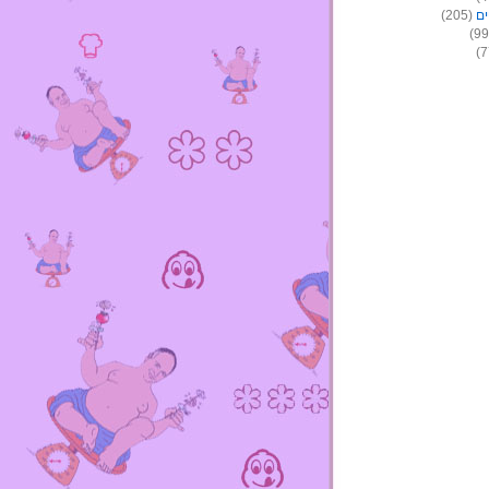
ים
(205)