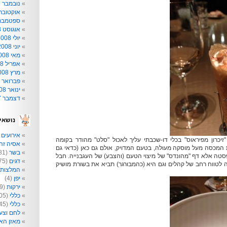
נובמבר 2008
אוקטובר 008
ספטמבר 008
אוגוסט 2008
יולי 2008
יוני 2008
מאי 2008
אפריל 2008
מרץ 2008
פברואר 2008
ינואר 2008
דצמבר 2007
נושאי
אירועים
2)
זיכרון מפיראוס" בכלי דו-שכבתי עליך לאכול "סלט" מהודר בקומה
אסיה זה 
 המכסה מעל מוסקה מעולה, בטעם המדויק, אולם גם כאן (כדאי גם
בשר
(81)
 פסטה אלא דף "מהונדס" של מיצוי הטעם (והצבע) של העגבנייה. חבל
דגים
(75)
 לטווח רחב של קהלים וגם היא (כהמבורגר) תביא את בשורת מושיק
המלצות
יפן
(4)
ירקות
(209)
כללי
(205)
כללי
(145)
לחם וצע
מאזן הא